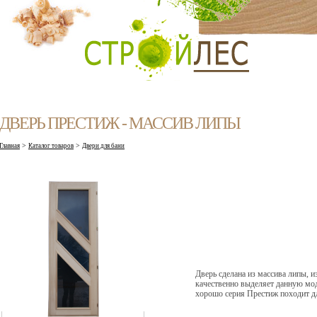
ДВЕРЬ ПРЕСТИЖ - МАССИВ ЛИПЫ
>
>
Главная
Каталог товаров
Двери для бани
Дверь сделана из массива липы, из
качественно выделяет данную мод
хорошо серия Престиж походит дл