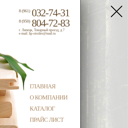
032-74-31
8 (961)
804-72-83
8 (950)
г. Липецк
,
Товарный проезд, д.7
e-mail: lip-stroiles@mail.ru
ГЛАВНАЯ
О КОМПАНИИ
КАТАЛОГ
ПРАЙС ЛИСТ